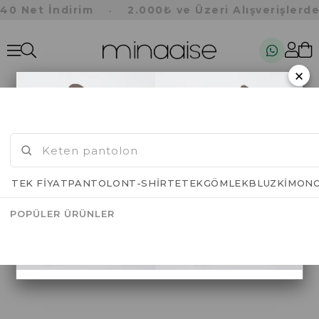
0 Net İndirim
2.000₺ ve Üzeri Alışverişlerde
•
×
TEK FİYAT
PANTOLON
T-SHIRT
ETEK
GÖMLEK
BLUZ
KIMON
POPÜLER ÜRÜNLER