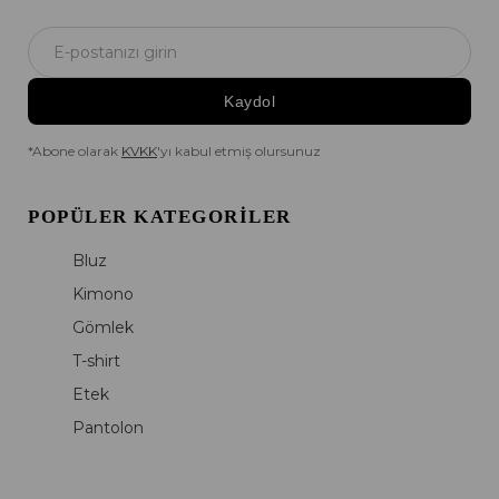
Kaydol
*Abone olarak
KVKK
'yı kabul etmiş olursunuz
POPÜLER KATEGORILER
Bluz
Kimono
Gömlek
T-shirt
Etek
Pantolon