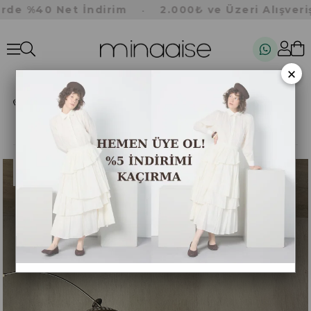
e %40 Net İndirim
2.000₺ ve Üzeri Alışveriş
•
×
Anasayfa
Takım
Kadın Lacivert Paraşüt Kumaş Astarlı Balon Bluz ve Etek Alt/Üst Takım 28331