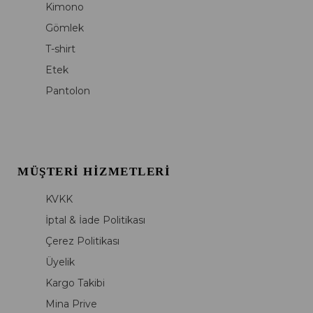
Kimono
Gömlek
T-shirt
Etek
Pantolon
MÜŞTERI HIZMETLERI
KVKK
İptal & İade Politikası
Çerez Politikası
Üyelik
Kargo Takibi
Mina Prive