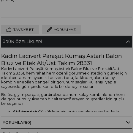
TAVSIYE ET
YORUM YAZ
ÜRÜN ÖZELLIKLERI
Kadın Lacivert Paraşüt Kumaş Astarlı Balon
Bluz ve Etek Alt/Üst Takım 28331
Kadın Lacivert Paraşüt Kumaş Astarlı Balon Bluz ve Etek Alt/Üst
Takım 28331, hem rahat hem özenli görünmek istediğin günler için
ideal bir tamamlayıcıdır. Lacivert tonu, farklı parçalarla kolay
kombinlenebilen dengeli bir görünüm sağlar. Kullanışlı yapısı
sayesinde gün içinde konforlu bir deneyim sunar.
Bu üst giyim parçası, gardırobunda hem kolay kombinlenen hem
de görünümü yükselten bir alternatif arayan müşteriler için güçlü
bir seçimdir.
Stil önerisi:
Günlük kombinlerde sneaker veya botlarla,
daha şık görünümlerde ise tamamlayıcı aksesuarlarla
kullanabilirsin.
YORUMLAR
(0)
Kullanım avantajı:
Rahat kalıbı ve modern duruşu
sayesinde yoğun günlerde pratik bir şıklık sağlar.