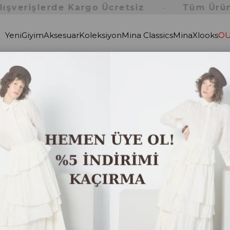
işlerde Kargo Ücretsiz
Tüm Ürünlerde
•
Yeni
Giyim
Aksesuar
Koleksiyon
Mina Classics
MinaXlooks
OU
t Triko Takım 28357
Kadı
Üst
(2835