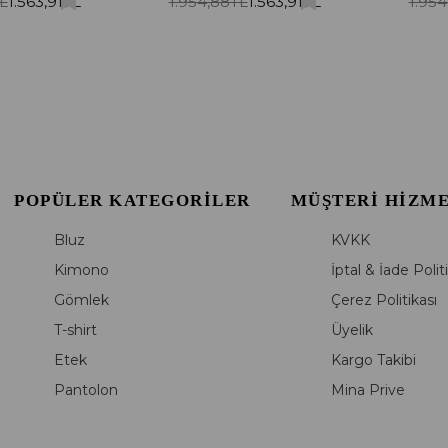
L
1.563,91TL
1.954,88TL
1.563,91TL
1.954
POPÜLER KATEGORILER
MÜŞTERI HIZM
Bluz
KVKK
Kimono
İptal & İade Polit
Gömlek
Çerez Politikası
T-shirt
Üyelik
Etek
Kargo Takibi
Pantolon
Mina Prive