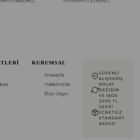
,88TL
1.563,91TL
1.724,89TL
1.379,91TL
ETLERI
KURUMSAL
GÜVENLI
Anasayfa
ALIŞVERIŞ
ikası
Hakkımızda
KOLAY
DEĞIŞIM
Bize Ulaşın
VE İADE
2000 TL
ÜZERI
ÜCRETSIZ
STANDART
KARGO