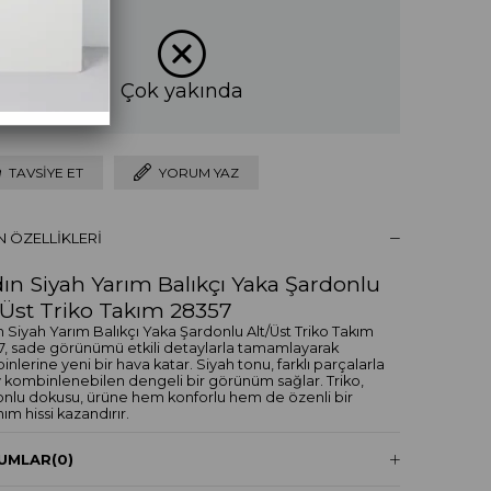
Çok yakında
TAVSIYE ET
YORUM YAZ
 ÖZELLIKLERI
ın Siyah Yarım Balıkçı Yaka Şardonlu
/Üst Triko Takım 28357
 Siyah Yarım Balıkçı Yaka Şardonlu Alt/Üst Triko Takım
7, sade görünümü etkili detaylarla tamamlayarak
nlerine yeni bir hava katar. Siyah tonu, farklı parçalarla
 kombinlenebilen dengeli bir görünüm sağlar. Triko,
onlu dokusu, ürüne hem konforlu hem de özenli bir
nım hissi kazandırır.
akım parçası, gardırobunda hem kolay kombinlenen
UMLAR
(0)
e görünümü yükselten bir alternatif arayan müşteriler
güçlü bir seçimdir.