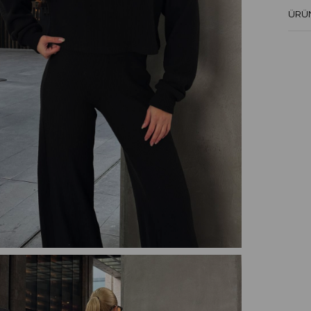
ÜRÜN
Nede
Şardo
görün
ana y
Ürün