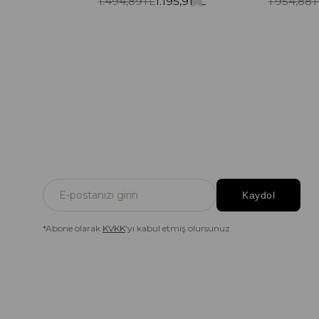
1.494,89TL
1.195,91TL
1.954,88T
Kaydol
*Abone olarak
KVKK
'yı kabul etmiş olursunuz